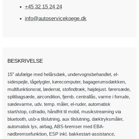
+45 32 15 24 24
info@autoservicekoege.dk
BESKRIVELSE
15″ alufælge med helårsdæk, undervognsbehandlet, el-
sidespejle, tågelygter, kørecomputer, bagagerumsdækken,
multifunktionsrat, læderrat, stofindtræk, højdejust. førersæde,
splitbagsæde, aircondition, fjernb. centrallås, varme i forrude,
sædevarme, udv. temp. måler, el-ruder, automatisk
start/stop, cd/radio, håndfrit til mobil, musikstreaming via
bluetooth, usb-a tilslutning, aux tilslutning, dæktryksmåler,
automatisk lys, airbag, ABS-bremser med EBA-
nødbremsefunktion, ESP inkl. bakkestart-assistance,