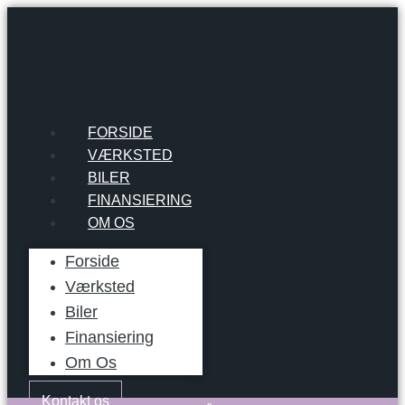
Skip
to
content
FORSIDE
VÆRKSTED
BILER
FINANSIERING
OM OS
Forside
Værksted
Biler
Finansiering
Om Os
Kontakt os